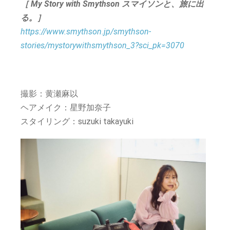
［ My Story with Smythson スマイソンと、旅に出
る。］
https://www.smythson.jp/smythson-
stories/mystorywithsmythson_3?sci_pk=3070
撮影：黄瀬麻以
ヘアメイク：星野加奈子
スタイリング：suzuki takayuki