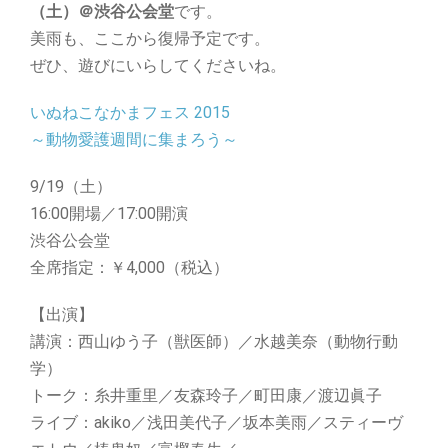
（土）＠渋谷公会堂
です。
美雨も、ここから復帰予定です。
ぜひ、遊びにいらしてくださいね。
いぬねこなかまフェス 2015
～動物愛護週間に集まろう～
9/19（土）
16:00開場／17:00開演
渋谷公会堂
全席指定：￥4,000（税込）
【出演】
講演：西山ゆう子（獣医師）／水越美奈（動物行動
学）
トーク：糸井重里／友森玲子／町田康／渡辺眞子
ライブ：akiko／浅田美代子／坂本美雨／スティーヴ