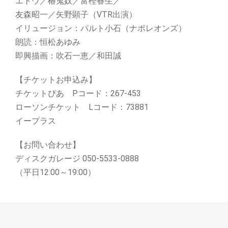
エトウ／椿鬼奴／富樫春生／
友森昭一／矢野顕子（VTR出演）
イリュージョン：パルト小石（ナポレオンズ）
朗読：恒松あゆみ
即興描画：吹石一恵／和田誠
【チケットお申込み】
チケットぴあ Pコード：267-453
ローソンチケット Lコード：73881
イープラス
【お問い合わせ】
ディスクガレージ 050-5533-0888
（平日12:00～19:00）