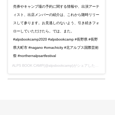
売券やキャンプ場の予約に関する情報や、出演アーテ
ィスト、出店メンバーの紹介は、これから随時リリー
スして参ります。お見逃しのないよう、引き続きフォ
ローしていただけたら。では、また。
#alpsbookcamp2020 #alpsbookcamp #長野県 #長野
県大町市 #nagano #omachicity #北アルプス国際芸術
祭 #northernalpsartfestival
ALPS BOOK CAMP
(@alpsbookcamp)がシェアした投稿 –
202