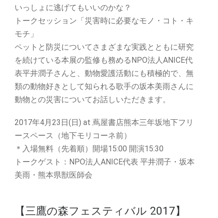
いっしょに逃げてもいいのかな？
トークセッション「災害時に必要なモノ・コト・キ
モチ」
ペットと防災についてさまざまな実践とともに研究
を続けている本展の監修も務めるNPO法人ANICE代
表平井潤子さんと、動物愛護活動にも積極的で、無
類の動物好きとして知られる歌手の坂本美雨さんに
動物との災害についてお話しいただきます。
2017年4月23日(日) at 蔦屋書店熊本三年坂地下フリ
ースペース（地下モリコーネ前）
＊入場無料（先着順）開場15:00 開演15:30
トークゲスト：NPO法人ANICE代表 平井潤子・坂本
美雨・熊本県獣医師会
【三鷹の森フェスティバル 2017】