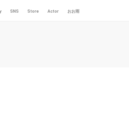
y
SNS
Store
Actor
おお雨