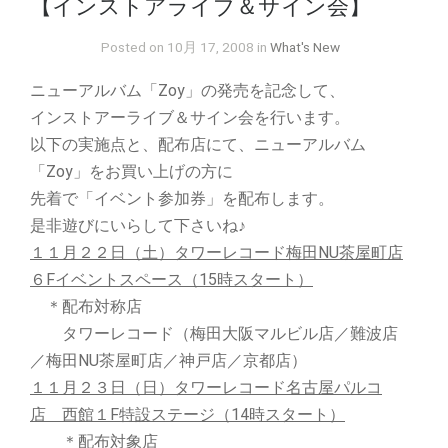
【インストアライブ＆サイン会】
Posted on 10月 17, 2008 in
What's New
ニューアルバム「Zoy」の発売を記念して、
インストアーライブ＆サイン会を行います。
以下の実施点と、配布店にて、ニューアルバム
「Zoy」をお買い上げの方に
先着で「イベント参加券」を配布します。
是非遊びにいらして下さいね♪
１１月２２日（土）タワーレコード梅田NU茶屋町店
６Fイベントスペース（15時スタート）
＊配布対称店
タワーレコード（梅田大阪マルビル店／難波店
／梅田NU茶屋町店／神戸店／京都店）
１１月２３日（日）タワーレコード名古屋パルコ
店 西館１F特設ステージ（14時スタート）
＊配布対象店