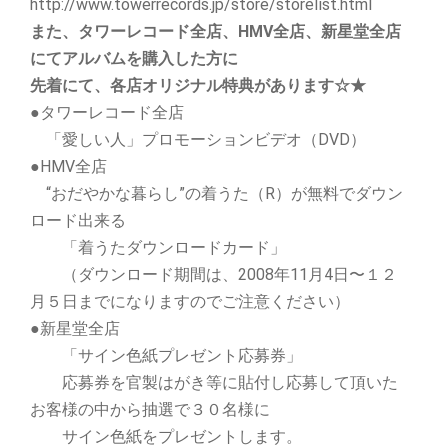
http://www.towerrecords.jp/store/storelist.html
また、タワーレコード全店、HMV全店、新星堂全店
にてアルバムを購入した方に
先着にて、各店オリジナル特典がありま
す☆★
●タワーレコード全店
「愛しい人」プロモーションビデオ（DVD）
●HMV全店
“おだやかな暮らし”の着うた（R）が無料でダウン
ロード出来る
「着うたダウンロードカード」
（ダウンロード期間は、2008年11月4日〜１２
月５日までになりますのでご注意ください）
●新星堂全店
「サイン色紙プレゼント応募券」
応募券を官製はがき等に貼付し応募して頂いた
お客様の中から抽選で３０名様に
サイン色紙をプレゼントします。