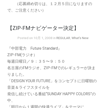
（応募締め切りは、１２月５日になりますの
で、ご注意ください）
【ZIP-FMナビゲーター決定】
Posted on 10月 1, 2008 in
REGULAR
,
What's New
『中部電力 Future Standard』
ZIP-FM(ラジオ）
毎週日曜日／９：３５〜９：５０
名古屋のFMラジオ、ZIP-FMでのレギュラーが決ま
りました。
「DESIGN YOUR FUTURE」をコンセプトに日曜朝の
音楽＆ライフスタイルを
発信し続けている番組“SUNDAY HAPPY COLORS”の
中、
「明日から１週間の快適ライブ」をテーマに、