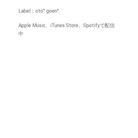
Label：oto° goen°
Apple Music、iTunes Store、Spotifyで配信
中