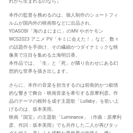
れから生まれるのなら』
本作の監督を務めるのは、個人制作のショートフィ
ルムが国内外の映画祭などに出品され、
YOASOBI「海のまにまに」のMV やポケモン
WCS2023 アニメ PV「キミに会えた！」など、数々
の話題作を手掛け、その繊細かつダイナミックな映
像美で注目を集める土海明日香。
本作品では、「生」と「死」が隣り合わせにある幻
想的な世界を描き出します。
さらに、本作の音楽を担当するのは前衛的かつ叙情
的な響きで舞台・映画音楽を牽引する原摩利彦。作
品のテーマの根幹を成す主題歌「Lullaby」を歌い上
げるのは、坂本美雨。
映画『国宝』の主題歌「Luminance」（作曲：原摩利
彦、作詞：坂本美雨）でも共作した二人が再びタッ