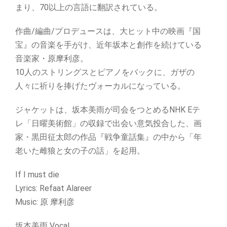
まり、70以上の言語に翻訳されている。
作曲/編曲/プロデュースは、⼤ヒット中の映画『国
宝』の⾳楽を手がけ、近年坂本と創作を続けている
⾳楽家・原摩利彦。
10人のストリングスとピアノをバックに、ガザの
人々に祈りを捧げたヴォーカルになっている。
ジャケットは、坂本美雨が司会をつとめるNHK Eテ
レ「日曜美術館」の収録で出会い意気投合した、画
家・黒田征太郎の作品『戦争童話集』の中から「年
老いた雌狼と女の子の話」を起用。
If I must die
Lyrics: Refaat Alareer
Music: 原 摩利彦
坂本美雨 Vocal