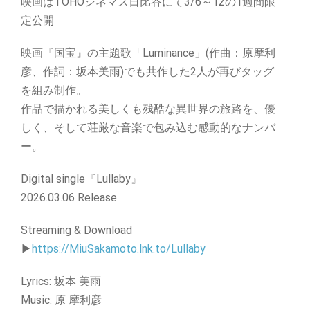
映画はTOHOシネマズ日比谷にて3/6～12の1週間限
定公開
映画『国宝』の主題歌「Luminance」(作曲：原摩利
彦、作詞：坂本美雨)でも共作した2人が再びタッグ
を組み制作。
作品で描かれる美しくも残酷な異世界の旅路を、優
しく、そして荘厳な音楽で包み込む感動的なナンバ
ー。
Digital single『Lullaby』
2026.03.06 Release
Streaming & Download
▶
https://MiuSakamoto.lnk.to/Lullaby
Lyrics: 坂本 美雨
Music: 原 摩利彦