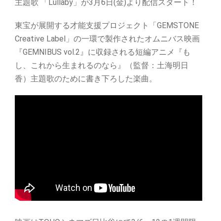
主題歌 「Lullaby」が3月6日(金)より配信スタート！
東宝が展開する才能支援プロジェクト「GEMSTONE
Creative Label」の一環で製作されたオムニバス映画
『GEMNIBUS vol.2』に収録される短編アニメ『も
し、これから生まれるのなら』（監督：土海明日
香）主題歌のために書き下ろした楽曲。