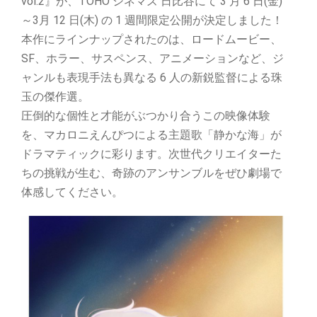
vol.2』が、TOHO シネマズ 日比谷にて 3 月 6 日(金)
～3月 12 日(木) の 1 週間限定公開が決定しました！
本作にラインナップされたのは、ロードムービー、
SF、ホラー、サスペンス、アニメーションなど、ジ
ャンルも表現手法も異なる 6 人の新鋭監督による珠
玉の傑作選。
圧倒的な個性と才能がぶつかり合うこの映像体験
を、マカロニえんぴつによる主題歌「静かな海」が
ドラマティックに彩ります。次世代クリエイターた
ちの挑戦が生む、奇跡のアンサンブルをぜひ劇場で
体感してください。