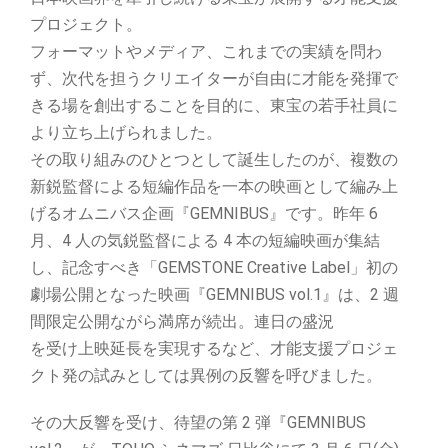
プロジェクト。
フォーマットやメディア、これまでの実績を問わ
ず、次代を担うクリエイターが自由に才能を発揮で
きる場を創出することを目的に、東宝の若手社員に
より立ち上げられました。
その取り組みのひとつとして誕生したのが、複数の
新鋭監督による短編作品を一本の映画として編み上
げるオムニバス企画『GEMNIBUS』です。昨年 6
月、4 人の気鋭監督による 4 本の短編映画が集結
し、記念すべき「GEMSTONE Creative Label」初の
劇場公開となった映画『GEMNIBUS vol.1』は、2 週
間限定公開ながら満席が続出。連日の盛況
を受け上映延長を実現するなど、才能支援プロジェ
クト発の試みとしては異例の反響を呼びました。
その大反響を受け、待望の第 2 弾『GEMNIBUS