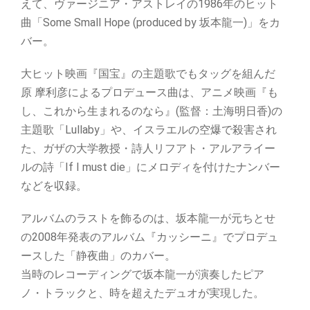
えて、ヴァージニア・アストレイの1986年のヒット
曲「Some Small Hope (produced by 坂本龍一)」をカ
バー。
大ヒット映画『国宝』の主題歌でもタッグを組んだ
原 摩利彦によるプロデュース曲は、アニメ映画『も
し、これから生まれるのなら』(監督：土海明日香)の
主題歌「Lullaby」や、イスラエルの空爆で殺害され
た、ガザの大学教授・詩人リフアト・アルアライー
ルの詩「If I must die」にメロディを付けたナンバー
などを収録。
アルバムのラストを飾るのは、坂本龍一が元ちとせ
の2008年発表のアルバム『カッシーニ』でプロデュ
ースした「静夜曲」のカバー。
当時のレコーディングで坂本龍一が演奏したピア
ノ・トラックと、時を超えたデュオが実現した。