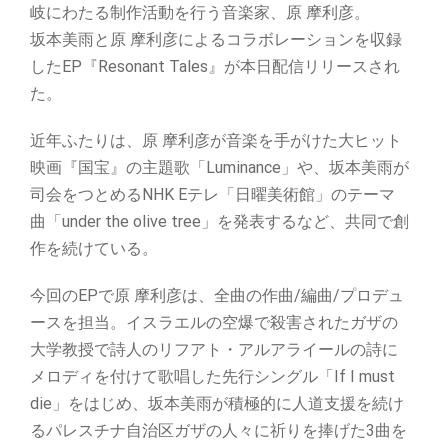
岐にわたる制作活動を行う音楽家、原 摩利彦。
坂本美雨と原 摩利彦によるコラボレーションを収録
したEP『Resonant Tales』が本日配信リリースされ
た。
近年ふたりは、原 摩利彦が音楽を手がけた⼤ヒット
映画『国宝』の主題歌「Luminance」や、坂本美雨が
司会をつとめるNHK Eテレ「日曜美術館」のテーマ
曲「under the olive tree」を発表するなど、共同で創
作を続けている。
今回のEPで原 摩利彦は、全曲の作曲/編曲/プロデュ
ースを担当。イスラエルの空爆で殺害されたガザの
大学教授で詩人のリフアト・アルアライールの詩に
メロディを付けて歌唱した先行シングル「If I must
die」をはじめ、坂本美雨が積極的に人道支援を続け
るパレスチナ自治区ガザの人々に祈りを捧げた3曲を