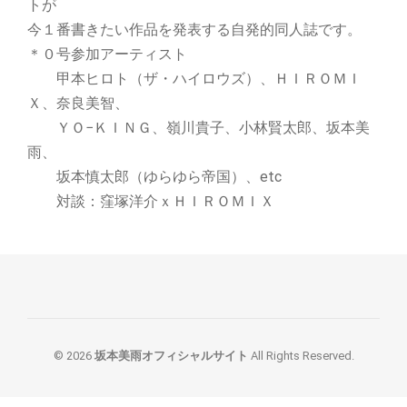
トが
今１番書きたい作品を発表する自発的同人誌です。
＊０号参加アーティスト
甲本ヒロト（ザ・ハイロウズ）、ＨＩＲＯＭＩ
Ｘ、奈良美智、
ＹＯ−ＫＩＮＧ、嶺川貴子、小林賢太郎、坂本美
雨、
坂本慎太郎（ゆらゆら帝国）、etc
対談：窪塚洋介ｘＨＩＲＯＭＩＸ
© 2026
坂本美雨オフィシャルサイト
All Rights Reserved.