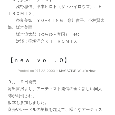
浅野忠信、甲本ヒロト（ザ・ハイロウズ）、Ｈ
ＩＲＯＭＩＸ、
奈良美智、ＹＯ−ＫＩＮＧ、嶺川貴子、小林賢太
郎、坂本美雨、
坂本慎太郎（ゆらゆら帝国）、etc
対談：窪塚洋介ｘＨＩＲＯＭＩＸ
【ｎｅｗ ｖｏｌ．０】
Posted on 9月 22, 2003 in
MAGAZINE
,
What's New
９月１９日発売
河出書房より、アーティスト発信の全く新しい同人
誌が創刊され、
坂本も参加しました。
商売やレーベルの垣根を超えて、様々なアーティス