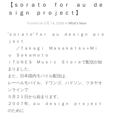
【ｓｏｒａｔｏ ｆｏｒ ａｕ ｄｅ
ｓｉｇｎ ｐｒｏｊｅｃｔ】
Posted on 5月 14, 2008 in
What's New
‘ｓｏｒａｔｏ’ ｆｏｒ ａｕ ｄｅｓｉｇｎ ｐｒｏ
ｊｅｃｔ
／Ｔａｋａｇｉ Ｍａｓａｋａｔｓｕ＋Ｍｉ
ｕ Ｓａｋａｍｏｔｏ
ｉＴＵＮＥＳ Ｍｕｓｉｃ Ｓｔｏｒｅで配信が始
まりました。
また、日本国内モバイル配信は、
レーベルモバイル、ドワンゴ、ハドソン、ツタヤオ
ンラインで
５月２１日から始まります。
２００７年、ａｕ ｄｅｓｉｇｎ ｐｒｏｊｅｃｔ
のために