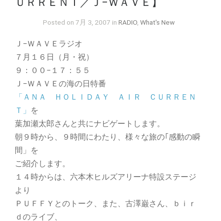
ＵＲＲＥＮＴ／Ｊ−ＷＡＶＥ】
Posted on 7月 3, 2007 in
RADIO
,
What's New
Ｊ−ＷＡＶＥラジオ
７月１６日（月・祝）
９：００−１７：５５
Ｊ−ＷＡＶＥの海の日特番
「ＡＮＡ ＨＯＬＩＤＡＹ ＡＩＲ ＣＵＲＲＥＮ
Ｔ」
を
葉加瀬太郎さんと共にナビゲートします。
朝９時から、９時間にわたり、様々な旅の｢感動の瞬
間」を
ご紹介します。
１４時からは、六本木ヒルズアリーナ特設ステージ
より
ＰＵＦＦＹとのトーク、また、古澤巌さん、ｂｉｒ
ｄのライブ、