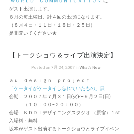
“ＷＯＲＬＤ ＣＯＭＭＵＮＩＣＡＴＩＯＮ”
に
ゲスト出演します。
８月の毎土曜日、計４回の出演になります。
（８月４日・１１日・１８日・２５日）
是非聞いてください★
【トークショウ＆ライブ出演決定】
Posted on 7月 24, 2007 in
What's New
ａｕ ｄｅｓｉｇｎ ｐｒｏｊｅｃｔ
「ケータイがケータイし忘れていたもの」展
会期：２００７年７月３１日(火)〜９月２日(日)
（１０：００−２０：００）
会場：ＫＤＤＩデザイニングスタジオ （原宿）１st
入場料：無料
坂本がゲスト出演するトークショウとライブイベン