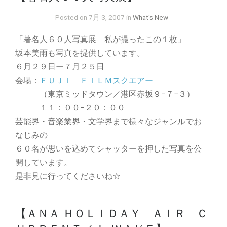
Posted on 7月 3, 2007 in
What's New
「著名人６０人写真展 私が撮ったこの１枚」
坂本美雨も写真を提供しています。
６月２９日ー７月２５日
会場：
ＦＵＪＩ ＦＩＬＭスクエアー
（東京ミッドタウン／港区赤坂９−７−３）
１１：００−２０：００
芸能界・音楽業界・文学界まで様々なジャンルでお
なじみの
６０名が思いを込めてシャッターを押した写真を公
開しています。
是非見に行ってくださいね☆
【ＡＮＡ ＨＯＬＩＤＡＹ ＡＩＲ Ｃ