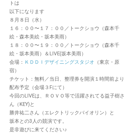
トは
以下になります
８月８日（水）
１６：００〜１７：００／トークショウ（森本千
絵・森本美絵・坂本美雨）
１８：００〜１９：００／トークショウ（森本千
絵・坂本美雨）＆LIVE(坂本美雨）
会場：
ＫＤＤＩデザイニングスタジオ
（東京・原
宿）
チケット：無料／当日、整理券を開演１時間前より
配布予定（会場３Fにて）
今回のLIVEは、ＲＯＶＯ等で活躍されてる益子樹さ
ん（KEY)と
勝井祐二さん（エレクトリックバイオリン）と
坂本との3人の競演です。
是非遊びに来てください♪