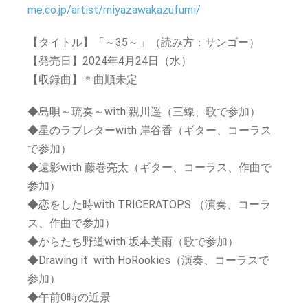
me.co.jp/artist/miyazawakazufumi/
【タイトル】「～35～」（読み方：サンゴー）
【発売日】2024年4月24日（水）
【収録曲】＊曲順未定
◆島唄～琉奏～
with 親川遥（三線、歌で参加）
◆星のラブレター
with 岸谷香（ギター、コーラス
で参加）
◆遠影
with 藤巻亮太（ギター、コーラス、作曲で
参加）
◆恋をした時
with TRICERATOPS （演奏、コーラ
ス、作曲で参加）
◆からたち野道
with 坂本美雨（歌で参加）
◆Drawing it
with HoRookies（演奏、コーラスで
参加）
◆午前0時の近景