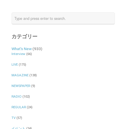
カテゴリー
What's New
(933)
Interview
(66)
LIVE
(175)
MAGAZINE
(138)
NEWSPAPER
(9)
RADIO
(102)
REGULAR
(24)
TV
(57)
イベント
(24)