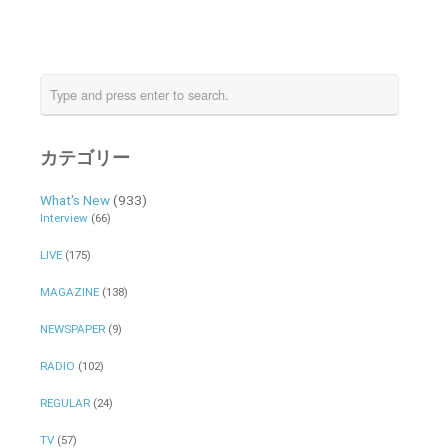
カテゴリー
What's New
(933)
Interview
(66)
LIVE
(175)
MAGAZINE
(138)
NEWSPAPER
(9)
RADIO
(102)
REGULAR
(24)
TV
(57)