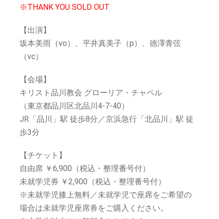
※THANK YOU SOLD OUT
【出演】
坂本美雨（vo）、平井真美子（p）、徳澤青弦
（vc）
【会場】
キリスト品川教会 グローリア・チャペル
（東京都品川区北品川4-7-40）
JR「品川」駅 徒歩8分／京浜急行「北品川」駅 徒
歩3分
【チケット】
自由席 ￥6,900（税込・整理番号付）
未就学児券 ￥2,900（税込・整理番号付）
※未就学児膝上無料／未就学児で座席をご希望の
場合は未就学児座席券をご購入ください。