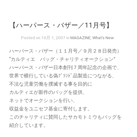
【ハーパース・バザー／11月号】
Posted on 10月 1, 2007 in
MAGAZINE
,
What's New
ハーパース・バザー（１１月号／９月２８日発売）
“カルティエ バッグ・チャリティオークション”
ハーパース・バザー日本創刊７周年記念の企画で、
世界で横行している偽ﾌﾞﾗﾝﾄﾞ品製造につながる、
不法な児童労働を撲滅する事を目的に
カルティエが新作のバッグを提供、
ネットでオークションを行い、
収益金をユニセフ基金に寄付します。
このチャリティに賛同したサカモトミウもバッグを
紹介しています。