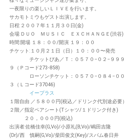
様々なミュージシャン達が集まり、
一夜限りの楽しいＬＩＶＥを行います。
サカモトミウもゲスト出演します。
日程:２００７年１１月３０日(金)
会場:ＤＵＯ ＭＵＳＩＣ ＥＸＣＨＡＮＧＥ(渋谷)
時間:開場 １８：００/開演 １９：００
チケット:１０月２１日（日）１０：００〜発売
チケットぴあ／Ｔ：０５７０−０２−９９９
９（Ｐコード273-858)
ローソンチケット：０５７０−０８４−００
３（Ｌコード37046)
イープラス
１階自由 ／５８００円(税込／ドリンク代別途必要）
２階／指定ペアシート(Tシャツ/１ドリンク付き)
２０，０００円(税込)
出演者:佐橋佳幸(G,Vo)/小原礼(B,Vo)/嶋田吉隆
(Dr)/西 慎嗣(G,Vo)/柴田俊文(Key)/スパム春日井