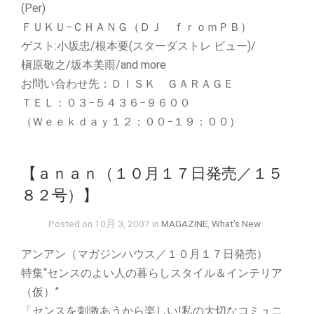
(Per)
ＦＵＫＵ−ＣＨＡＮＧ（ＤＪ ｆｒｏｍＰＢ）
ゲスト:小坂忠/根本要(スターダストレ ビュー)/
槇原敬之/坂本美雨/and more
お問い合わせ先：ＤＩＳＫ ＧＡＲＡＧＥ
ＴＥＬ：０３−５４３６−９６００
（Ｗｅｅｋｄａｙ１２：００−１９：００）
【ａｎａｎ（１０月１７日発売／１５
８２号）】
Posted on 10月 3, 2007 in
MAGAZINE
,
What's New
アンアン（マガジンハウス／１０月１７日発売）
特集“センスのよい人の暮らしスタイル＆インテリア
（仮）”
「センスを刺激あうから楽しい!私の大切なコミュニ