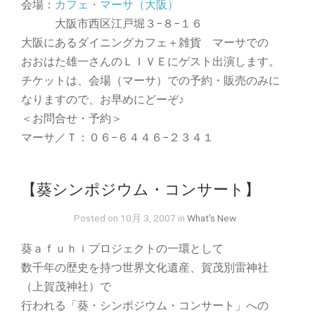
会場：
カフェ・マーサ（大阪）
大阪市西区江戸堀３−８−１６
大阪にあるダイニングカフェ＋雑貨 マーサでの
おおはた雄一さんのＬＩＶＥにゲスト出演します。
チケットは、会場（マーサ）での予約・販売のみに
なりますので、お早めにどーぞ♪
＜お問合せ・予約＞
マーサ／Ｔ：０６−６４４６−２３４１
【葵シンポジウム・コンサート】
Posted on 10月 3, 2007 in
What's New
葵ａｆｕｈｉプロジェクトの一環として
数千年の歴史を持つ世界文化遺産、賀茂別雷神社
（上賀茂神社）で
行われる「葵・シンポジウム・コンサート」への