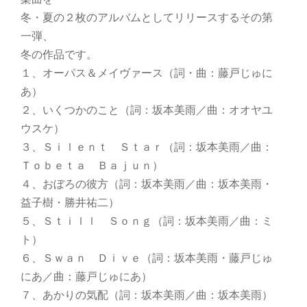
冬・夏の２枚のアルバムとしてリリースするその第
一弾、
冬の作品です。
１、オーパス＆メイヴァース（詞・曲：藤戸じゅに
あ）
２、いくつかのこと（詞：坂本美雨／曲：オオヤユ
ウスケ）
３、Ｓｉｌｅｎｔ Ｓｔａｒ（詞：坂本美雨／曲：
Ｔｏｂｅｔａ Ｂａｊｕｎ）
４、おぼろの彼方（詞：坂本美雨／曲：坂本美雨・
益子樹・勝井祐二）
５、Ｓｔｉｌｌ Ｓｏｎｇ（詞：坂本美雨／曲：ミ
ト）
６、Ｓｗａｎ Ｄｉｖｅ（詞：坂本美雨・藤戸じゅ
にあ／曲：藤戸じゅにあ）
７、あかりの気配（詞：坂本美雨／曲：坂本美雨）