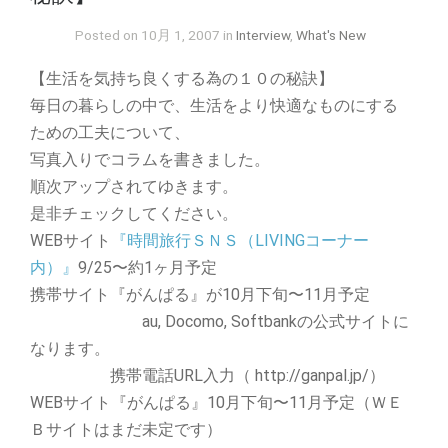
Posted on 10月 1, 2007 in
Interview
,
What's New
【生活を気持ち良くする為の１０の秘訣】
毎日の暮らしの中で、生活をより快適なものにする
ための工夫について、
写真入りでコラムを書きました。
順次アップされてゆきます。
是非チェックしてください。
WEBサイト
『時間旅行ＳＮＳ（LIVINGコーナー
内）』
9/25〜約1ヶ月予定
携帯サイト『がんぱる』が10月下旬〜11月予定
au, Docomo, Softbankの公式サイトに
なります。
携帯電話URL入力（ http://ganpal.jp/）
WEBサイト『がんぱる』10月下旬〜11月予定（ＷＥ
Ｂサイトはまだ未定です）