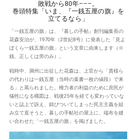
敗戦から80年–––。
巻頭特集「いま、『一銭五厘の旗』を
立てるなら」
「一銭五厘の旗」は、『暮しの手帖』創刊編集長の
花森安治が、1970年（2世紀8号）に発表した「見よ
ぼくら一銭五厘の旗」という文章に由来します（※
銭、正しくは旁のみ）。
戦時中、満州に出征した花森は、上官から「貴様ら
の代わりは一銭五厘（当時の葉書一枚の値段）で来
る」と罵られました。権力者の利益のために庶民が
犠牲になる構図は、戦後25年を経ても変わっていな
いと誌上で訴え、錆びついてしまった民主主義を組
み立て直そうと、暮しの手帖社の屋上に、端布を縫
い合わせた「一銭五厘の旗」を掲げました。