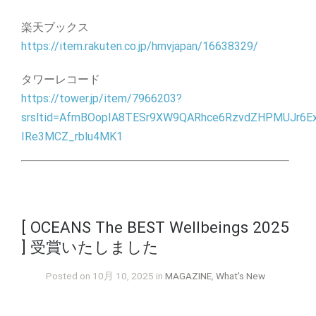
楽天ブックス
https://item.rakuten.co.jp/hmvjapan/16638329/
タワーレコード
https://tower.jp/item/7966203?
srsltid=AfmBOopIA8TESr9XW9QARhce6RzvdZHPMUJr6E
IRe3MCZ_rblu4MK1
[ OCEANS The BEST Wellbeings 2025
] 受賞いたしました
Posted on 10月 10, 2025 in
MAGAZINE
,
What's New