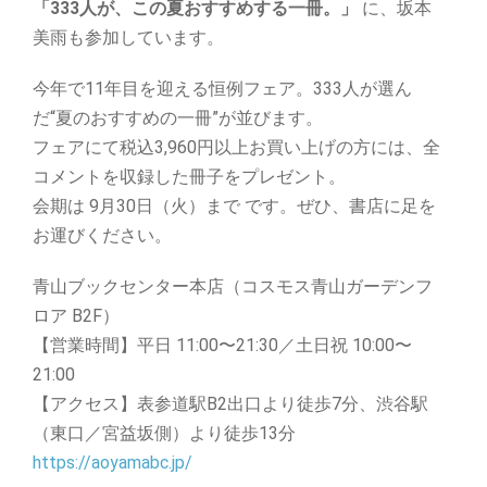
「333人が、この夏おすすめする一冊。」
に、坂本
美雨も参加しています。
今年で11年目を迎える恒例フェア。333人が選ん
だ“夏のおすすめの一冊”が並びます。
フェアにて税込3,960円以上お買い上げの方には、全
コメントを収録した冊子をプレゼント。
会期は 9月30日（火）まで です。ぜひ、書店に足を
お運びください。
青山ブックセンター本店（コスモス青山ガーデンフ
ロア B2F）
【営業時間】平日 11:00〜21:30／土日祝 10:00〜
21:00
【アクセス】表参道駅B2出口より徒歩7分、渋谷駅
（東口／宮益坂側）より徒歩13分
https://aoyamabc.jp/