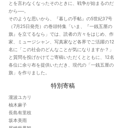
とを言わなくなったそのときに、戦争が始まるのだ
から──。
そのような思いから、『暮しの手帖』の5世紀37号
（7月25日発売）の巻頭特集「いま、『一銭五厘の
旗』を立てるなら」では、読者の方々をはじめ、作
家、ミュージシャン、写真家など各界でご活躍の12
名に「この社会のどんなことが気になりますか？」
と質問を投げかけてご寄稿いただくとともに、12名
各位に余り布を提供いただき、現代の「一銭五厘の
旗」を作りました。
特別寄稿
瀧波ユカリ
柚木麻子
長島有里枝
坂本美雨