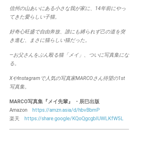
信州の山あいにある小さな我が家に、14年前にやっ
てきた愛らしい子猫。
好奇心旺盛で自由奔放、誰にも縛られず己の道を突
き進む、まさに猫らしい猫だった。
—お父さんをぶん殴る猫「メイ」、ついに写真集にな
る。
XやInstagramで人気の写真家MARCOさん待望の1st
写真集。
MARCO写真集『メイ先輩』 ・辰巳出版
Amazon
https://
amzn.asia/d/hbvBbmP
楽天
https://
share.google/KQoQgcgbIUWLKf
W5L