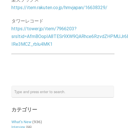
https://item.rakuten.co.jp/hmvjapan/16638329/
タワーレコード
https://tower.jp/item/7966203?
srsltid=AfmBOopIA8TESr9XW9QARhce6RzvdZHPMUJr6
IRe3MCZ_rblu4MK1
カテゴリー
What's New
(936)
Interview
(66)