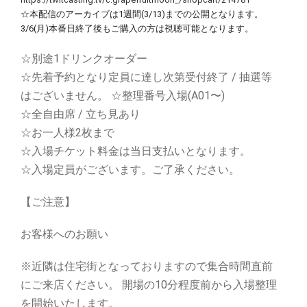
☆本配信のアーカイブは1週間(3/13)までの公開となります。
3/6(月)本番日終了後もご購入の方は視聴可能となります。
☆別途1ドリンクオーダー
☆先着予約となり定員に達し次第受付終了 / 抽選等
はございません。 ☆整理番号⼊場(A01〜)
☆全⾃由席 / ⽴ち⾒あり
☆お⼀⼈様2枚まで
☆⼊場チケット料⾦は当⽇⽀払いとなります。
☆⼊場定員がございます。ご了承ください。
【ご注意】
お客様へのお願い
※近隣は住宅街となっておりますので集合時間直前
にご来店ください。 開場の10分程度前から⼊場整理
を開始いたします。