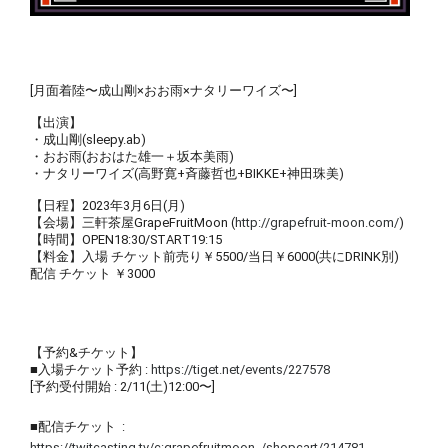
[⽉⾯着陸〜成⼭剛×おお⾬×ナタリーワイズ〜]
【出演】
・成⼭剛(sleepy.ab)
・おお⾬(おおはた雄⼀＋坂本美⾬)
・ナタリーワイズ(⾼野寛+⻫藤哲也+BIKKE+神⽥珠美)
【⽇程】2023年3⽉6⽇(⽉)
【会場】三軒茶屋GrapeFruitMoon (
http://grapefruit-moon.com/
)
【時間】OPEN18:30/START19:15
【料⾦】入場
チケット前売り￥5500/当⽇￥6000(共にDRINK別)
配信 チケット
￥3000
【予約&チケット】
■⼊場チケット予約 :
https://tiget.net/events/227578
[予約受付開始 : 2/11(⼟)12:00〜]
■配信チケット :
https://twitcasting.tv/c:grapefruitmoon_/shopcart/214781