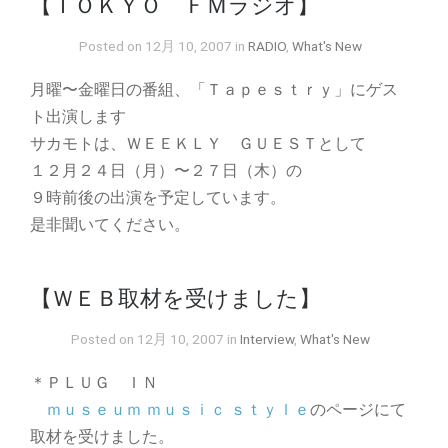
【ＴＯＫＹＯ ＦＭラジオ】
Posted on 12月 10, 2007 in
RADIO
,
What's New
月曜〜金曜日の番組、「Ｔａｐｅｓｔｒｙ」にゲス
ト出演します
サカモトは、ＷＥＥＫＬＹ ＧＵＥＳＴとして
１２月２４日（月）〜２７日（木）の
９時前後の出演を予定しています。
是非聞いてください。
【ＷＥＢ取材を受けました】
Posted on 12月 10, 2007 in
Interview
,
What's New
＊ＰＬＵＧ ＩＮ
ｍｕｓｅｕｍ ｍｕｓｉｃ ｓｔｙｌｅ
のページにて
取材を受けました。