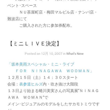
ベント･スペース
ＮＵ茶屋町店・梅田マルビル店・ナンバ店・
難波店にて
ご購入された方に参加券配布。
【ミニＬＩＶＥ決定】
Posted on 12月 10, 2007 in
What's New
「坂本美雨スペシャル・ミニ・ライブ
ＦＯＲ ＮＩＮＡＧＡＷＡ ＷＯＯＭＡＮ」
１２月１５日（土）１４：３０スタート
会場：
表参道ヒルズ
内・吹き抜け大階段
１３日より始まる蜷川美実さんの写真展“ＮＩＮＡＧ
ＡＷＡ ＷＯＭＡＮ”で
メイン･ビジュアルのモデルをしたサカモトミウです