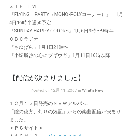
ＺＩＰ−ＦＭ
『FLYING PARTY（MONO-POLYコーナー）』 1月
4日16時半過ぎ予定
『SUNDAY HAPPY COLORS』1月6日9時〜9時半
ＣＢＣラジオ
『さゆぱら』1月1日21時〜
『小堀勝啓の心にブギウギ』1月11日16時以降
【配信が決まりました】
Posted on 12月 11, 2007 in
What's New
１２月１２日発売のＮＥＷアルバム、
「朧の彼方、灯りの気配」からの楽曲配信が決まり
ました。
＜ＰＣサイト＞