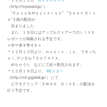
＊１２月１２日
Ｍｙｓｏｕｎｄ
（http://mysound.jp/ ）
“Ｏｐｕｓ＆Ｍａｙｖｅｒｓｅ” “Ｓｗａｎ Ｄｉｖ
ｅ”２曲の配信が
決まりました
また、１９日にはアップルストアーでのＬＩＶＥ
レポートが掲載される予定です。
＜ケータイサイト＞
＊１２月１２日より、ｍｕｓｉｃ．ｊｐ、 ウタっち
ゃ！, デジタルＴＳＵＴＡＹＡ、
めちゃうた などにて続々配信されます。
＊１２月１９日より、
M2スター
（http://m2.gigalink.jp/） にて、
ビデオクリップ「ＳＷＡＮ ＤＩＶＥ」の配信を
行う予定です。