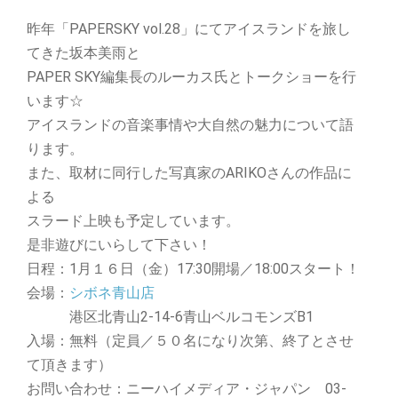
昨年「PAPERSKY vol.28」にてアイスランドを旅し
てきた坂本美雨と
PAPER SKY編集長のルーカス氏とトークショーを行
います☆
アイスランドの音楽事情や大自然の魅力について語
ります。
また、取材に同行した写真家のARIKOさんの作品に
よる
スラード上映も予定しています。
是非遊びにいらして下さい！
日程：1月１６日（金）17:30開場／18:00スタート！
会場：
シボネ青山店
港区北青山2-14-6青山ベルコモンズB1
入場：無料（定員／５０名になり次第、終了とさせ
て頂きます）
お問い合わせ：ニーハイメディア・ジャパン 03-