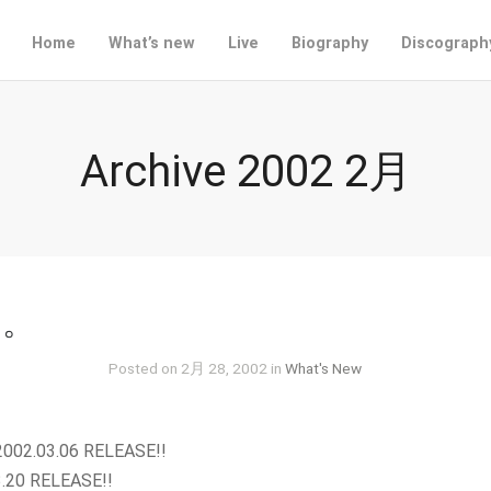
Home
What’s new
Live
Biography
Discograph
Archive 2002 2月
た。
Posted on 2月 28, 2002 in
What's New
02.03.06 RELEASE!!
20 RELEASE!!