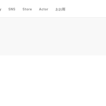
y
SNS
Store
Actor
おお雨