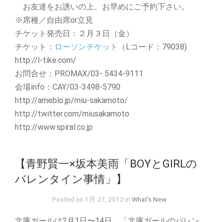
お友達をお誘いの上、お早めにご予約下さい。
※席種／自由席or立見
チケット発売日：２月３日（金）
チケット：
ローソンチケット
（Lコード：79038)
http://l-tike.com/
お問合せ：PROMAX/03- 5434-9111
会場info：CAY/03-3498-5790
http://ameblo.jp/miu-sakamoto/
http://twitter.com/miusakamoto
http://www.spiral.co.jp
【青野賢一×坂本美雨「BOYとGIRLの
バレンタイン事情」】
Posted on 1月 27, 2012 in
What's New
文庫ガールは2月1日〜14日、「文庫ガールのバレン