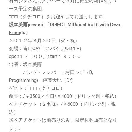
村田シゲさんもメンバーで３月に待望の新作をリリ
ース予定の集団、
□□□（クチロロ）をお迎えしてお送りします。
坂本美雨present「DIRECT MIUsical Vol.6 with Dear
Frien
ds」
２０１２年３月２０日（火・祝）
会場：青山CAY（スパイラルB１F）
open１７：００／start１８：００
出演：坂本美雨
バンド・メンバー：村田シゲ（B,
Programming)、伊藤大地（Dr)
ゲスト：□□□（クチロロ）
前売：/￥3500／当日/￥4000（ドリンク別・税込）
ペアチケット（２名様）/￥6000（ドリンク別・税
込）
※ペアチケットは前売りのみ、限定枚数販売となり
ます。