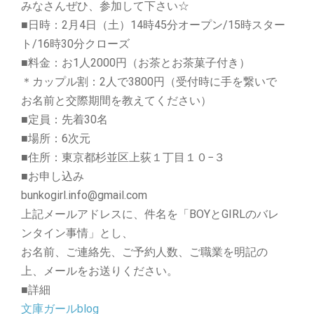
みなさんぜひ、参加して下さい☆
■日時：2月4日（土）14時45分オープン/15時スター
ト/16時30分クローズ
■料金：お1人2000円（お茶とお茶菓子付き）
＊カップル割：2人で3800円（受付時に手を繋いで
お名前と交際期間を教えてください）
■定員：先着30名
■場所：6次元
■住所：東京都杉並区上荻１丁目１０−３
■お申し込み
bunkogirl.info@gmail.com
上記メールアドレスに、件名を「BOYとGIRLのバレ
ンタイン事情」とし、
お名前、ご連絡先、ご予約人数、ご職業を明記の
上、メールをお送りください。
■詳細
文庫ガールblog