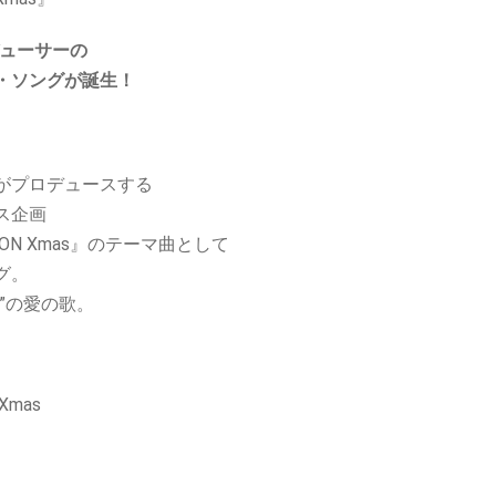
デューサーの
・ソングが誕生！
がプロデュースする
ス企画
IC MOON Xmas』のテーマ曲として
グ。
”の愛の歌。
 Xmas