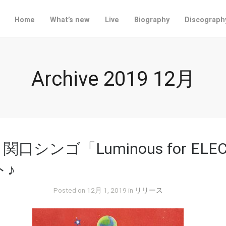
Home
What’s new
Live
Biography
Discograph
Archive 2019 12月
h 関口シンゴ「Luminous for ELEC
ト♪
Posted on 12月 1, 2019 in
リリース