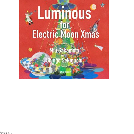
 Xmas』