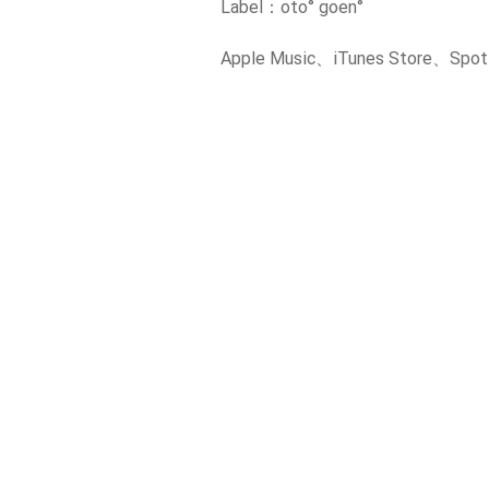
Label：oto° goen°
Apple Music、iTunes Store、Sp