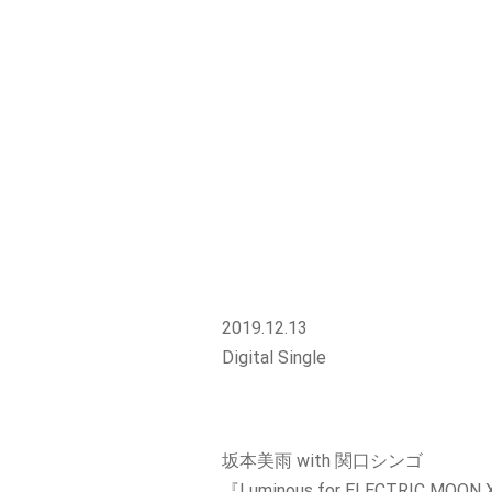
2019.12.13
Digital Single
坂本美雨 with 関口シンゴ
『Luminous for ELECTRIC MOON