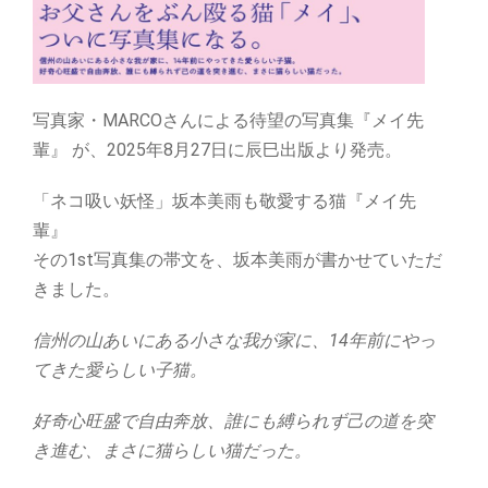
写真家・MARCOさんによる待望の写真集『メイ先
輩』 が、2025年8月27日に辰巳出版より発売。
「ネコ吸い妖怪」坂本美雨も敬愛する猫『メイ先
輩』
その1st写真集の帯文を、坂本美雨が書かせていただ
きました。
信州の山あいにある小さな我が家に、14年前にやっ
てきた愛らしい子猫。
好奇心旺盛で自由奔放、誰にも縛られず己の道を突
き進む、まさに猫らしい猫だった。