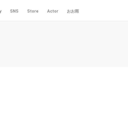
y
SNS
Store
Actor
おお雨
】