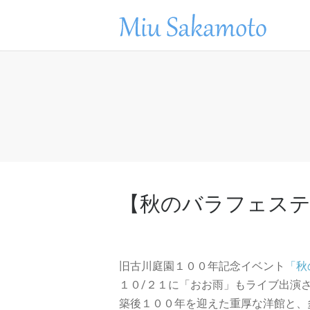
【秋のバラフェステ
旧古川庭園１００年記念イベント
「秋
１０/２１に「おお雨」もライブ出演
築後１００年を迎えた重厚な洋館と、