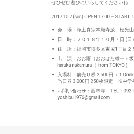
ぜひぜひ遊びにいらしてくださいね
2017.10.7.(sun) OPEN 17:00 – START 1
会 場：浄土真宗本願寺派 松光山
日 時：２０１８年１０月７日 (日）OPEN 
住 所：福岡市博多区吉塚1丁目２５－２ 
出 演：おお雨（おおはた雄一＋坂本美雨
haruka nakamura（ from TOKYO )
入場料：前売り券 2,500円（１Drink 
当日券 3,000円 250枚限定 ※中
お問い合わせ：西林寺 TEL：092-621-
yoshibu1976@gmail.com