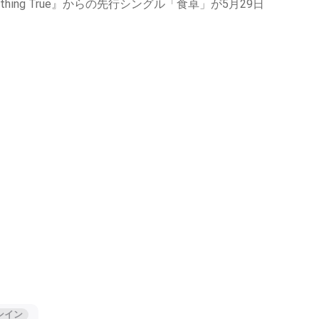
hing True』からの先行シングル「食卓」が5月29日