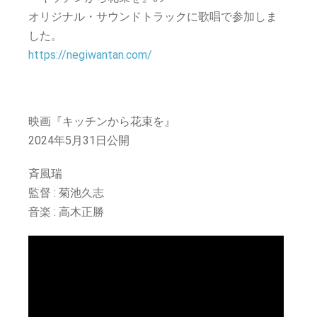
オリジナル・サウンドトラックに歌唱で参加しま
した。
https://negiwantan.com/
映画『キッチンから花束を』
2024年5月31日公開
斉風瑞
監督 : 菊池久志
音楽 : 高木正勝