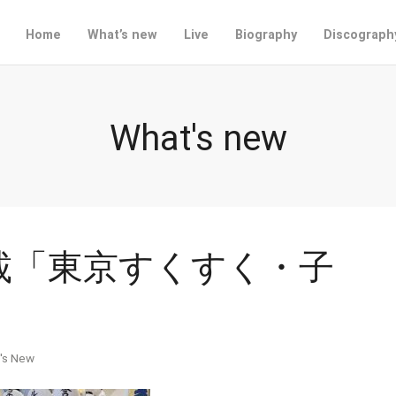
Home
What’s new
Live
Biography
Discograph
What's new
載「東京すくすく・子
】
's New