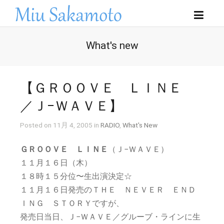
What's new
【ＧＲＯＯＶＥ ＬＩＮＥ
／Ｊ−ＷＡＶＥ】
Posted on 11月 4, 2005 in
RADIO
,
What's New
ＧＲＯＯＶＥ ＬＩＮＥ
（Ｊ−ＷＡＶＥ）
１１月１６日（木）
１８時１５分位〜生出演決定☆
１１月１６日発売のＴＨＥ ＮＥＶＥＲ ＥＮＤ
ＩＮＧ ＳＴＯＲＹですが、
発売日当日、Ｊ−ＷＡＶＥ／グルーブ・ラインに生