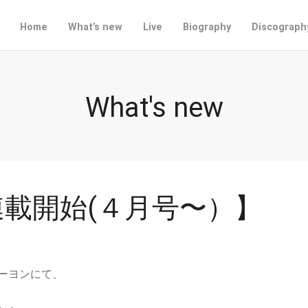
Home
What’s new
Live
Biography
Discograph
What's new
載開始(４月号〜）】
ーヨンにて、