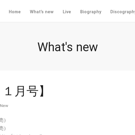
Home
What’s new
Live
Biography
Discograph
What's new
１１月号】
 New
売）
売）