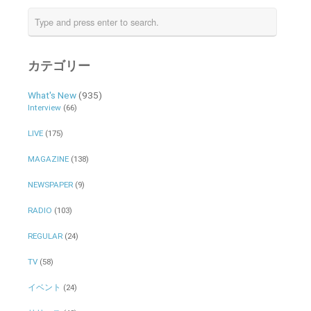
カテゴリー
What's New
(935)
Interview
(66)
LIVE
(175)
MAGAZINE
(138)
NEWSPAPER
(9)
RADIO
(103)
REGULAR
(24)
TV
(58)
イベント
(24)