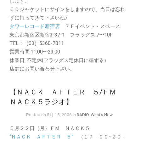
します。
ＣＤジャケットにサインをしますので、当日は忘れ
ずに持ってきて下さいね
♪
タワーレコード新宿店
７Ｆイベント・スペース
東京都新宿区新宿3-37-1 フラッグス 7〜10F
TEL：（03）5360-7811
営業時間:11:00〜23:00
休業日: 不定休(フラッグス定休日に準ずる）
店舗にお問い合わせ下さい。
【ＮＡＣＫ ＡＦＴＥＲ ５/ＦＭ
ＮＡＣＫ５ラジオ】
Posted on 5月 15, 2006 in
RADIO
,
What's New
５月２２日（月）ＦＭ ＮＡＣＫ５
“ＮＡＣＫ ＡＦＴＥＲ ５”
（１７：００−２０：