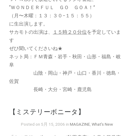
“ＷＯＮＤＥＲＦＵＬ ＧＯ ＧＯＡ！”
（月〜木曜：１３：３０−１５：５５）
に生出演します。
サカモトの出演は、
１５時２０分位
を予定していま
す
ぜひ聞いてくださいね★
ネット局：ＦＭ青森・岩手・秋田・山形・福島・岐
阜
山陰・岡山・神戸・山口・香川・徳島・
佐賀
長崎・大分・宮崎・鹿児島
【ミステリーボニータ】
Posted on 5月 15, 2006 in
MAGAZINE
,
What's New