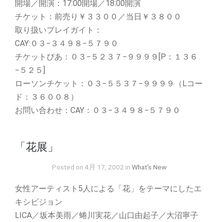
開場／開演：17:00開場／18:00開演
チケット：前売り￥３３００／当日￥３８００
取り扱いプレイガイト：
CAY:０３−３４９８−５７９０
チケットぴあ：０３−５２３７−９９９９[P：１３６
−５２５]
ローソンチケット：０３−５５３７−９９９９（Lコー
ド：３６００８）
お問い合わせ：CAY：０３−３４９８−５７９０
「花展」
Posted on 4月 17, 2002 in
What's New
女性アーティスト5人による「花」をテーマにしたエ
キシビジョン
LICA／坂本美雨／蜷川実花／山口由起子／大沼寧子