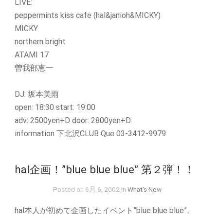
LIVE:
peppermints kiss cafe (hal&janioh&MICKY)
MICKY
northern bright
ATAMI 17
曽我部恵一
DJ: 坂本美雨
open: 18:30 start: 19:00
adv: 2500yen+D door: 2800yen+D
information 下北沢CLUB Que 03-3412-9979
hal企画！”blue blue blue” 第２弾！！
Posted on 6月 6, 2002 in
What's New
hal本人が初めて企画したイベント”blue blue blue”。