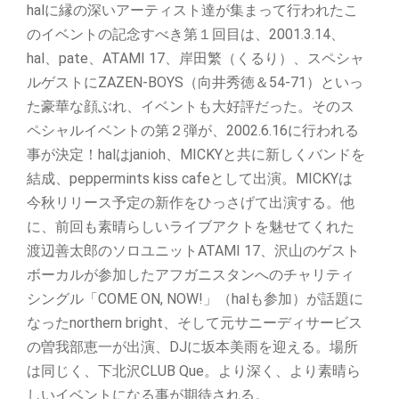
halに縁の深いアーティスト達が集まって行われたこ
のイベントの記念すべき第１回目は、2001.3.14、
hal、pate、ATAMI 17、岸田繁（くるり）、スペシャ
ルゲストにZAZEN-BOYS（向井秀徳＆54-71）といっ
た豪華な顔ぶれ、イベントも大好評だった。そのス
ペシャルイベントの第２弾が、2002.6.16に行われる
事が決定！halはjanioh、MICKYと共に新しくバンドを
結成、peppermints kiss cafeとして出演。MICKYは
今秋リリース予定の新作をひっさげて出演する。他
に、前回も素晴らしいライブアクトを魅せてくれた
渡辺善太郎のソロユニットATAMI 17、沢山のゲスト
ボーカルが参加したアフガニスタンへのチャリティ
シングル「COME ON, NOW!」（halも参加）が話題に
なったnorthern bright、そして元サニーディサービス
の曽我部恵一が出演、DJに坂本美雨を迎える。場所
は同じく、下北沢CLUB Que。より深く、より素晴ら
しいイベントになる事が期待される。