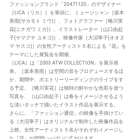
ファッションブランド「20471120」のデザイナー
［LICA（リカ）］を筆頭に、ミュージシャン［坂本
美雨(サカモト ミウ)］、フォトグラファー［蜷川実
花(ニナガワ ミカ)］、イラストレーター［山口由起
子(ヤマグチ ユキコ)］、映像作家［大沼寧子(オオヌ
マ ヤスコ)］の女性アーティスト５名による『花』を
テーマにした展覧会を開催。
［LICA］は「2003 ATW COLLECTION」を展示発
表。［坂本美雨］は空間の音をプロデュースするほ
か、期間中、ポエトリーリーディングのライブをす
る予定。［蜷川実花］は独特の鮮やかな色彩を放つ
写真を、［山口由起子］は春をイメージさせるよう
な淡いタッチで描いたイラスト作品を展示する。
さらに、「ファッション通信」の映像を手掛けてい
る［大沼寧子］はオリジナルで制作した映像作品を
上映。女性アーティスト５名がそれぞれイメージし
た『花』が空間いっぱいに広がります。