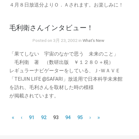
４月８日放送分よりＯ．Ａされます。お楽しみに！
毛利衛さんインタビュー！
Posted on 3月 23, 2002 in
What's New
「果てしない 宇宙のなかで思う 未来のこと」
毛利衛 著 （数研出版 ￥１２８０＋税）
レギュラーナビゲーターをしている、Ｊ-ＷＡＶＥ
「TEIJIN LIFE @SAFARI」放送用で日本科学未来館
を訪れ、毛利さんを取材した時の模様
が掲載されています。
«
‹
91
92
93
94
95
›
»