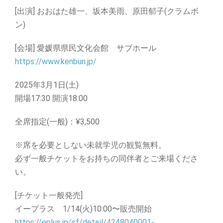
[出演]
おおはた
雄一、坂本美雨、原田郁子(クラムボ
ン)
[会場] 愛媛県県民文化会館 サブホール
https://www.kenbun.jp/
2025年3月1日(土)
開場17:30 開演18:00
全席指定(一般)：¥3,500
※席を必要としない未就学児の観覧無料。
必ず一般チケットをお持ちの同伴者とご来場くださ
い。
[チケット一般発売]
イープラス 1/14(火)10:00〜販売開始
https://eplus.jp/sf/detail/
4248040001-