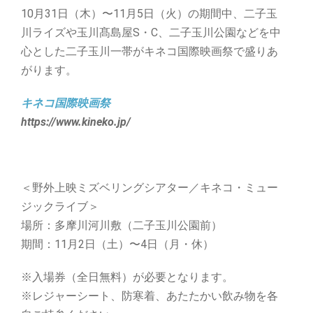
10月31日（木）〜11月5日（火）の期間中、二子玉
川ライズや玉川髙島屋S・C、二子玉川公園などを中
心とした二子玉川一帯がキネコ国際映画祭で盛りあ
がります。
キネコ国際映画祭
https://www.kineko.jp/
＜野外上映ミズベリングシアター／キネコ・ミュー
ジックライブ＞
場所：多摩川河川敷（二子玉川公園前）
期間：11月2日（土）〜4日（月・休）
※入場券（全日無料）が必要となります。
※レジャーシート、防寒着、あたたかい飲み物を各