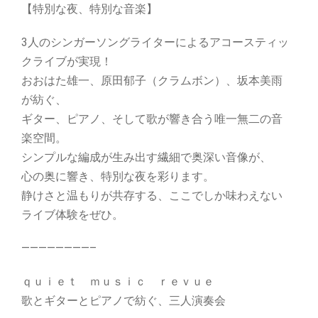
【特別な夜、特別な音楽】
3人のシンガーソングライターによるアコースティッ
クライブが実
現！
おおはた
雄一、原田郁子（クラムボン）、坂本美雨
が紡ぐ、
ギター、ピアノ、そして歌が響き合う唯一無二の音
楽空間。
シンプルな編成が生み出す繊細で奥深い音像が、
心の奥に響き、特別な夜を彩ります。
静けさと温もりが共存する、
ここでしか味わえない
ライブ体験をぜひ。
————————–
ｑｕｉｅｔ ｍｕｓｉｃ ｒｅｖｕｅ
歌とギターとピアノで紡ぐ、三人演奏会