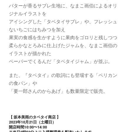
バターが香るサブレ生地に、なまこ画伯によるオリ
ジナルイラストを
アイシングした「タベタイサブレ」や、フレッシュ
ないちごにはちみつを加え
果実の食感を生かすように果肉をゴロリと残しつつ
柔らかなとろみに仕上げたジャムを、なまこ画伯の
イラストが描かれた
ペーパーでくるんだ「タベタイジャム」が並ぶ。
また、『タベタイ』の歌詞にも登場する「ペリカン
の食パン」や
「要一郎さんのからあげ」も数量限定で販売。
【 坂本美雨のタベタイ商店 】
2023
年
10
月
21
日（土曜日）
開店時間
10:00
〜
14:00