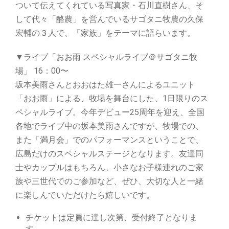
ついて伝えてくれている写真家・石川直樹さん、そ
して代々「酪農」を営んでいるサゴタニ牧農の久保
宏輔の３人で、「家族」をテーマに語らいます。
▼ライブ「おお雨 スペシャルライブ＠サゴタニ牧
場」 16：00〜
坂本美雨さんとおおはた雄一さんによるユニット
「おお雨」による、牧場を舞台にした、1日限りのス
ペシャルライブ。今年デビュー25周年を迎え、全国
各地でライブ中の坂本美雨さんですが、牧場での、
また「満月会」でのパフォーマンスということで、
広島だけのスペシャルステージとなります。友達同
士やカップルはもちろん、小さなお子様連れのご家
族や三世代でのご参加など、ぜひ、大切な人と一緒
に楽しんでいただけたら嬉しいです。
チケットは定員に達し次第、受付終了となりま
す。