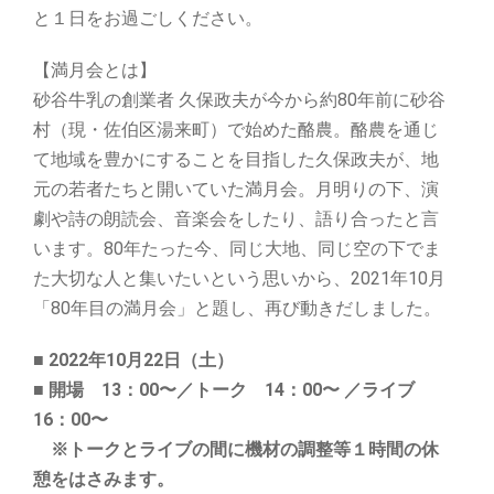
と１日をお過ごしください。
【満月会とは】
砂谷牛乳の創業者 久保政夫が今から約80年前に砂谷
村（現・佐伯区湯来町）で始めた酪農。酪農を通じ
て地域を豊かにすることを目指した久保政夫が、地
元の若者たちと開いていた満月会。月明りの下、演
劇や詩の朗読会、音楽会をしたり、語り合ったと言
います。80年たった今、同じ大地、同じ空の下でま
た大切な人と集いたいという思いから、2021年10月
「80年目の満月会」と題し、再び動きだしました。
■ 2022年10月22日（土）
■ 開場 13：00〜／トーク 14：00〜 ／ライブ
16：00〜
※トークとライブの間に機材の調整等１時間の休
憩をはさみます。