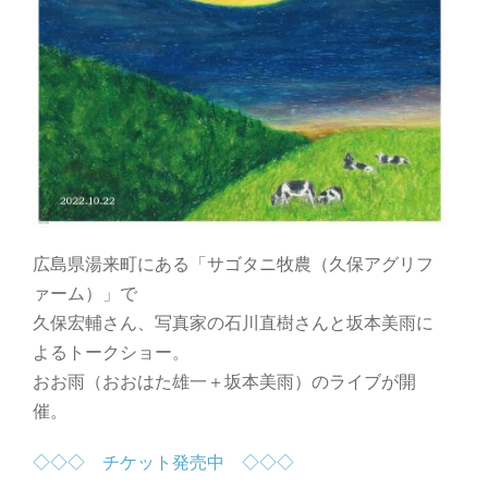
広島県湯来町にある「サゴタニ牧農（久保アグリフ
ァーム）」で
久保宏輔さん、写真家の石川直樹さんと坂本美雨に
よるトークショー。
おお雨（おおはた雄一＋坂本美雨）のライブが開
催。
◇◇◇ チケット発売中 ◇◇◇