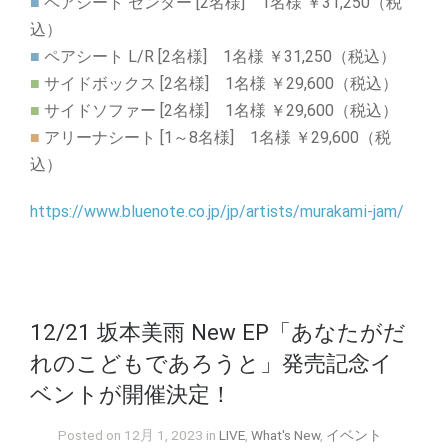
■
ペアシート センター [2名様]
1名様 ￥31,250
（税
込）
■
ペアシート L/R [2名様]
1名様 ￥31,250
（税込）
■
サイドボックス [2名様]
1名様 ￥29,600
（税込）
■
サイドソファー [2名様]
1名様 ￥29,600
（税込）
■
アリーナシート [1～8名様]
1名様 ￥29,600
（税
込）
https://www.bluenote.co.jp/jp/artists/murakami-jam/
12/21 坂本美雨 New EP「あなたがだ
れのこどもであろうと」発売記念イ
ベントが開催決定！
Posted on 12月 1, 2023 in
LIVE
,
What's New
,
イベント