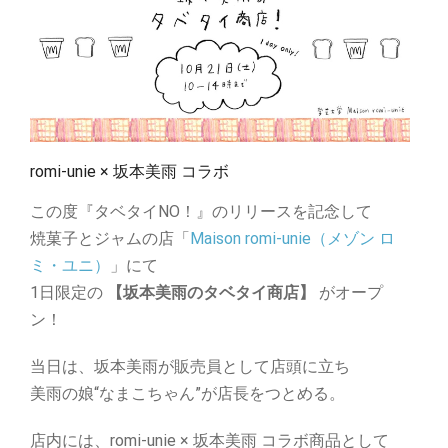
romi-unie × 坂本美雨 コラボ
この度『タベタイNO！』のリリースを記念して
焼菓子とジャムの店「
Maison romi-unie（メゾン ロ
ミ・ユニ）
」にて
1日限定の
【坂本美雨のタベタイ商店】
がオープ
ン！
当日は、坂本美雨が販売員として店頭に立ち
美雨の娘“なまこちゃん”が店長をつとめる。
店内には、romi-unie × 坂本美雨 コラボ商品として