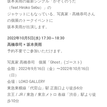
坂本美雨の最新シングル「かぞくのうた
（feat.Hiroko Sebu）」の
ジャケットにもなっている、写真家・髙橋恭司さん
の個展のトークイベントに
坂本美雨が出演します。
2022年10月5日(水) 17:30～18:30
髙橋恭司 × 坂本美雨
予約不要でご参加いただけます。
写真家 髙橋恭司 個展「Ghost」(ゴースト)
会期：2022年9⽉16⽇（金）〜2022年10⽉16⽇
（日）
会場：LOKO GALLERY
東急東横線「代官山」駅 正面口より徒歩6分
京王 / JR / 東急 / 東京メトロ 各線「渋谷」駅より徒
歩10分