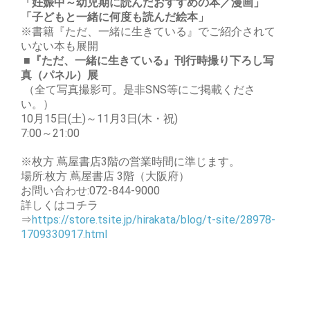
「妊娠中～幼児期に読んだおすすめの本／漫画」
「子どもと一緒に何度も読んだ絵本」
※書籍『ただ、一緒に生きている』でご紹介されて
いない本も展開
■『ただ、一緒に生きている』刊行時撮り下ろし写
真（パネル）展
（全て写真撮影可。是非SNS等にご掲載くださ
い。）
10月15日(土)～11月3日(木・祝)
7:00～21:00
※枚方 蔦屋書店3階の営業時間に準じます。
場所:枚方 蔦屋書店 3階（大阪府）
お問い合わせ:072-844-9000
詳しくはコチラ
⇒
https://store.tsite.jp/hirakata/blog/t-site/28978-
1709330917.html