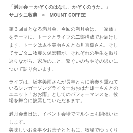
「満月会 — かぞくのはなし。かぞくのうた。」
サゴタニ牧農 × MOUNT COFFEE
第３回目となる満月会。今回の満月会は、「家族」
をテーマに、トークとライブの二部構成でお届けし
ます。トークは坂本美雨さんと石川直樹さん、そし
てサゴタニ牧農久保宏輔が、それぞれの半生を振り
返りながら、家族のこと、繋ぐいのちやその思いに
ついて語り合います。
ライブは、坂本美雨さんが長年ともに演奏を重ねて
いるシンガーソングライターおおはた雄一さんとの
ユニット「おお雨」としてのパフォーマンスを、牧
場を舞台に披露していただきます。
満月会当日は、イベント会場でマルシェも開催いた
します。
美味しいお食事やお菓子とともに、牧場でゆっくり