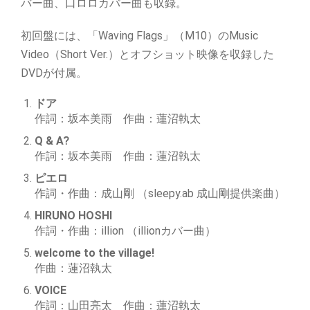
バー曲、口ロロカバー曲も収録。
初回盤には、「Waving Flags」（M10）のMusic
Video（Short Ver.）とオフショット映像を収録した
DVDが付属。
ドア
作詞：坂本美雨 作曲：蓮沼執太
Q & A?
作詞：坂本美雨 作曲：蓮沼執太
ピエロ
作詞・作曲：成山剛 （sleepy.ab 成山剛提供楽曲）
HIRUNO HOSHI
作詞・作曲：illion （illionカバー曲）
welcome to the village!
作曲：蓮沼執太
VOICE
作詞：山田亮太 作曲：蓮沼執太