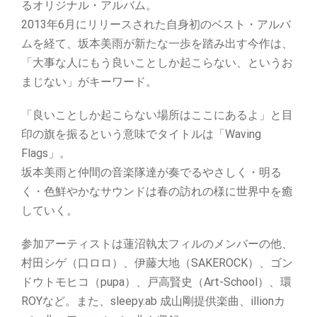
るオリジナル・アルバム。
2013年6月にリリースされた自身初のベスト・アルバ
ムを経て、坂本美雨が新たな一歩を踏み出す今作は、
「大事な人にもう良いことしか起こらない、というお
まじない」がキーワード。
「良いことしか起こらない場所はここにあるよ」と目
印の旗を振るという意味でタイトルは「Waving
Flags」。
坂本美雨と仲間の音楽隊達が奏でるやさしく・明る
く・色鮮やかなサウンドは春の訪れの様に世界中を癒
していく。
参加アーティストは蓮沼執太フィルのメンバーの他、
村田シゲ（口ロロ）、伊藤大地（SAKEROCK）、ゴン
ドウトモヒコ（pupa）、戸高賢史（Art-School）、環
ROYなど。また、sleepy.ab 成山剛提供楽曲、illionカ